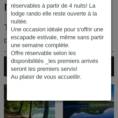
randonnées
réservables à partir de 4 nuits! La
lodge rando elle reste ouverte à la
nuitée.
Tour du lac de Bonlieu
Une occasion idéale pour s'offrir une
escapade estivale, même sans partir
Description de la randonnée à venir
une semaine complète.
Offre réservable selon les
disponibilités _les premiers arrivés
Plus d'informations sur le site
seront les premiers servis!
Cirkwi
Au plaisir de vous accueillir.