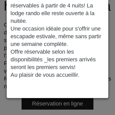
home dans le Jura
réservables à partir de 4 nuits! La
lodge rando elle reste ouverte à la
nuitée.
Offrez-vous des vacances inoubliables
Une occasion idéale pour s'offrir une
dans la Région des Lacs du Jura en
escapade estivale, même sans partir
séjournant dans nos mobil homes (2/4
une semaine complète.
personnes) en location au Camping de
Offre réservable selon les
l'Abbaye, situé au bord du lac de Bonlieu.
disponibilités _les premiers arrivés
Profitez de notre cadre exceptionnel pour
seront les premiers servis!
vous ressourcer en pleine nature.
Au plaisir de vous accueillir.
Réservez dès maintenant votre séjour dans
notre camping convivial.
Réservation en ligne